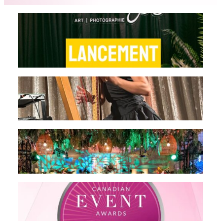
Quand l’art rencontre l’événementiel :
une première au Club de Golf Le
Mirage
L’élégance musicale au service de vos
événements !
Embarquement immédiat pour La
Havane !
FINALISTE AUX CANADIAN EVENT
AWARDS!