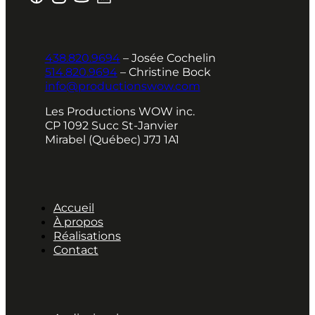
438.820.9694
– Josée Cochelin
514.820.9694
– Christine Bock
info@productionswow.com
Les Productions WOW inc.
CP 1092 Succ St-Janvier
Mirabel (Québec) J7J 1A1
Accueil
À propos
Réalisations
Contact