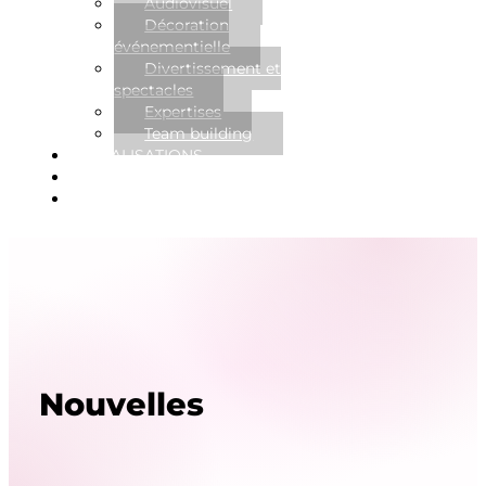
Audiovisuel
Décoration
événementielle
Divertissement et
spectacles
Expertises
Team building
RÉALISATIONS
NOUVELLES
CONTACT
Nouvelles