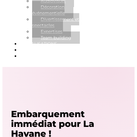
Audiovisuel
Décoration
événementielle
Divertissement et
spectacles
Expertises
Team building
RÉALISATIONS
NOUVELLES
CONTACT
Embarquement
immédiat pour La
Havane !