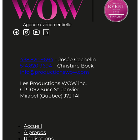
438.820.9694
– Josée Cochelin
514.820.9694
– Christine Bock
info@productionswow.com
Les Productions WOW inc.
CP 1092 Succ St-Janvier
Mirabel (Québec) J7J 1A1
Accueil
À propos
Réalisations