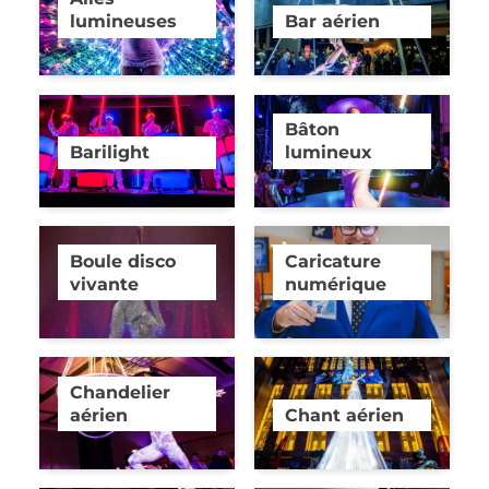
lumineuses
Bar aérien
Bâton
Barilight
lumineux
Boule disco
Caricature
vivante
numérique
Chandelier
aérien
Chant aérien