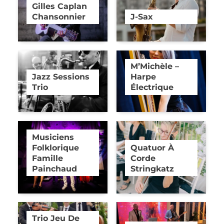
Gilles Caplan
Chansonnier
J-Sax
M’Michèle –
Jazz Sessions
Harpe
Trio
Électrique
Musiciens
Folklorique
Quatuor À
Famille
Corde
Painchaud
Stringkatz
Trio Jeu De