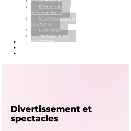
Audiovisuel
Décoration
événementielle
Divertissement et
spectacles
Expertises
Team building
RÉALISATIONS
NOUVELLES
CONTACT
Divertissement et
spectacles