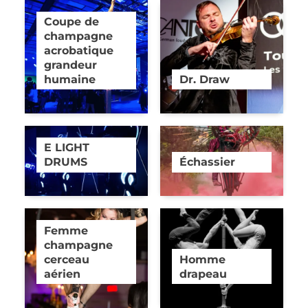
Coupe de
champagne
acrobatique
grandeur
humaine
Dr. Draw
E LIGHT
DRUMS
Échassier
Femme
champagne
cerceau
Homme
aérien
drapeau