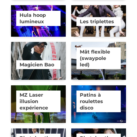
Hula hoop
lumineux
Les triplettes
Mât flexible
(swaypole
Magicien Bao
led)
MZ Laser
Patins à
illusion
roulettes
expérience
disco