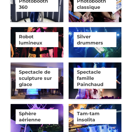
Photobooth
Photobooth
360
classique
Robot
Silver
lumineux
drummers
Spectacle de
Spectacle
sculpture sur
famille
glace
Painchaud
Sphère
Tam-tam
aérienne
insolita