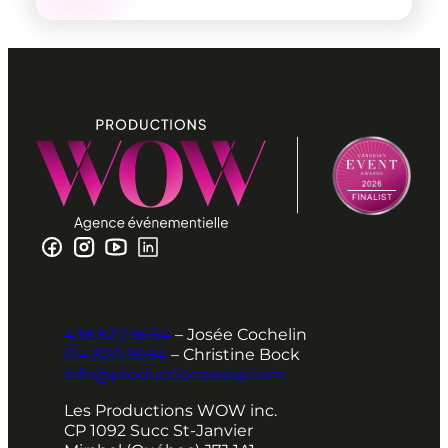
438.820.9694
– Josée Cochelin
514.820.9694
– Christine Bock
info@productionswow.com
Les Productions WOW inc.
CP 1092 Succ St-Janvier