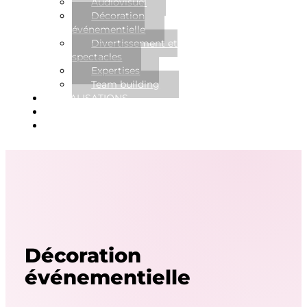
Audiovisuel
Décoration
événementielle
Divertissement et
spectacles
Expertises
Team building
RÉALISATIONS
NOUVELLES
CONTACT
Décoration
événementielle