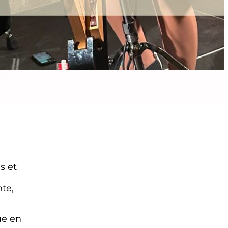
s et
te,
ue en