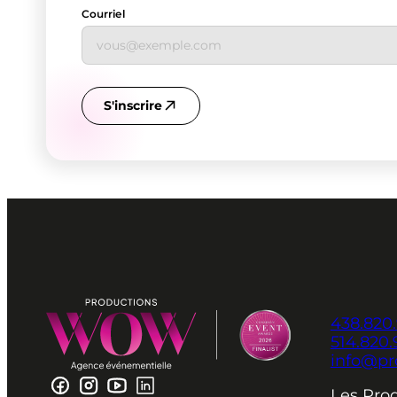
Courriel
S'inscrire
438.820
514.820
info@pr
Les Pro