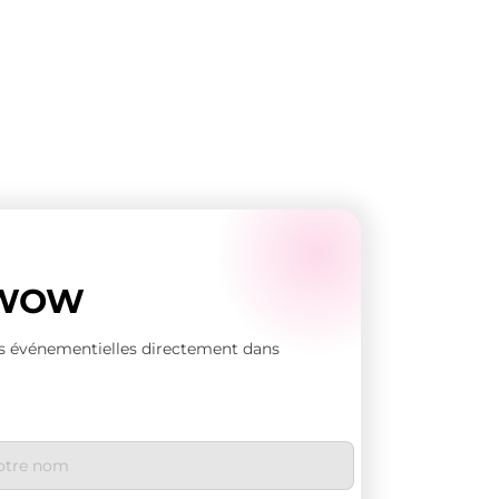
s WOW
tés événementielles directement dans
m