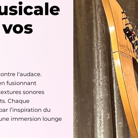
usicale
 vos
ontre l'audace.
en fusionnant
textures sonores
ts. Chaque
r l’inspiration du
t une immersion lounge