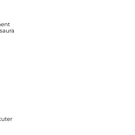
ment
 saura
cuter