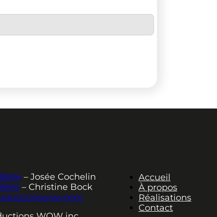
.9694
– Josée Cochelin
Accueil
.9694
– Christine Bock
À propos
oductionswow.com
Réalisations
Contact
ductions WOW inc.