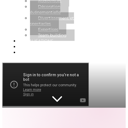
Audiovisuel
Décoration
événementielle
Divertissement et
spectacles
Expertises
Team building
RÉALISATIONS
NOUVELLES
CONTACT